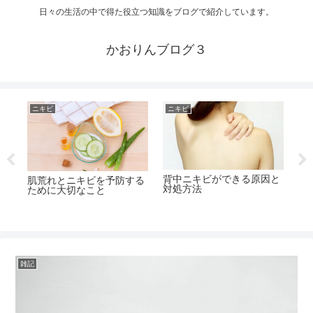
日々の生活の中で得た役立つ知識をブログで紹介しています。
かおりんブログ３
ニキビ
ニキビ
ニ
背中ニキビができる原因と
肌荒れとニキビを予防する
皮
対処方法
ために大切なこと
を
雑記